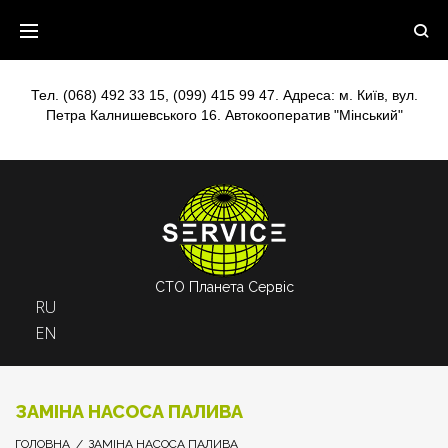
Skip
to
content
Тел.
(068) 492 33 15
,
(099) 415 99 47
. Адреса: м. Київ, вул.
Петра Калнишевського 16. Автокооператив "Мінський"
СТО Планета Сервіс
RU
EN
ЗАМІНА НАСОСА ПАЛИВА
ГОЛОВНА
/
ЗАМІНА НАСОСА ПАЛИВА