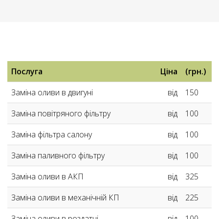
ПРАЙС
Послуга
Ціна
(грн.)
-
Заміна оливи в двигуні
від
150
ТЕХНІЧНЕ
Заміна повітряного фільтру
від
100
ОБСЛУГОВУВАННЯ
Заміна фільтра салону
від
100
Заміна паливного фільтру
від
100
Заміна оливи в АКП
від
325
Заміна оливи в механічній КП
від
225
Заміна оливи в роздатці
від
100