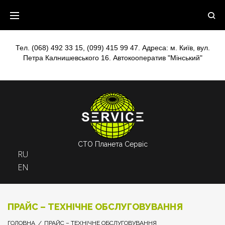
Skip
to
content
Тел.
(068) 492 33 15
,
(099) 415 99 47
. Адреса: м. Київ, вул.
Петра Калнишевського 16. Автокооператив "Мінський"
СТО Планета Сервіс
RU
EN
ПРАЙС – ТЕХНІЧНЕ ОБСЛУГОВУВАННЯ
ГОЛОВНА
/
ПРАЙС – ТЕХНІЧНЕ ОБСЛУГОВУВАННЯ