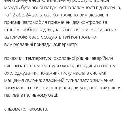
електричну енергію в механічну роботу. Стартери
можуть бути різної потужності в залежності від двигунів,
та 12 або 24 вольтові. Контрольно-вимірювальні
прилади автомобіля призначені для контролю за
станом і роботою двигуна і його систем. На сучасних
автомобілях застосовують такі контрольно-
вимірювальні прилади: амперметр;
покажчик температури охолодної рідини; аварійний
сигналізатор температури охолодної рідини в системі
охолоджування; покажчик тиску масла в системі
мащення двигуна; аварійний сигналізатор зниження
тиску масла в системі мащення двигуна; покажчик рівня
палива в паливному баці;
спідометр; тахометр.