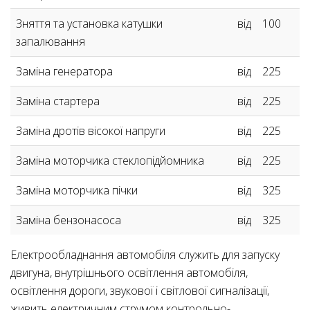
Зняття та установка катушки
від
100
запалювання
Заміна генератора
від
225
Заміна стартера
від
225
Заміна дротів вісокої напруги
від
225
Заміна моторчика стеклопідйомника
від
225
Заміна моторчика пічки
від
325
Заміна бензонасоса
від
325
Електрообладнання автомобіля служить для запуску
двигуна, внутрішнього освітлення автомобіля,
освітлення дороги, звукової і світлової сигналізації,
живить електричним струмом контрольно-