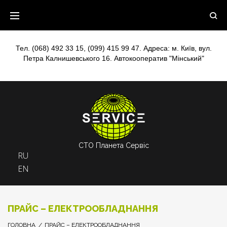
Skip
to
content
Тел.
(068) 492 33 15
,
(099) 415 99 47
. Адреса: м. Київ, вул.
Петра Калнишевського 16. Автокооператив "Мінський"
СТО Планета Сервіс
RU
EN
ПРАЙС – ЕЛЕКТРООБЛАДНАННЯ
ГОЛОВНА
/
ПРАЙС – ЕЛЕКТРООБЛАДНАННЯ