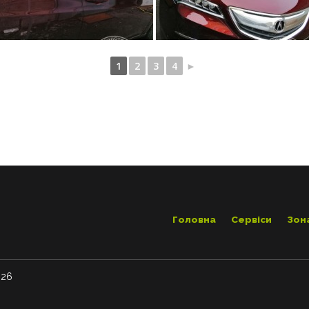
1
2
3
4
►
Головна
Сервіси
Зон
026