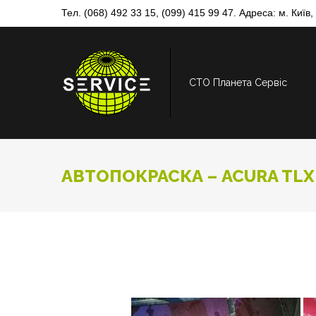
Skip
Тел.
(068) 492 33 15
,
(099) 415 99 47
. Адреса: м. Київ
to
content
СТО Планета Сервіс
АВТОПОКРАСКА – ACURA TLX
АВТОПОКРАС