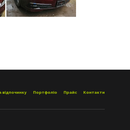
а відпочинку
Портфоліо
Прайс
Контакти