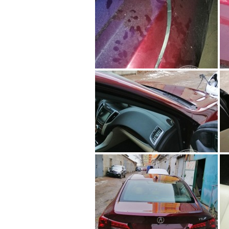
-
ACURA
TLX