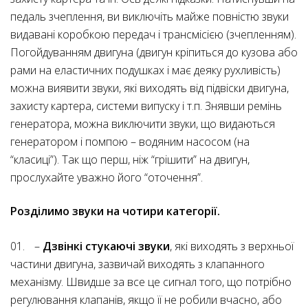
педаль зчеплення, ви виключіть майже повністю звуки
видавані коробкою передач і трансмісією (зчепленням).
Погойдуванням двигуна (двигун кріпиться до кузова або
рами на еластичних подушках і має деяку рухливість)
можна виявити звуки, які виходять від підвіски двигуна,
захисту картера, системи випуску і т.п. Знявши ремінь
генератора, можна виключити звуки, що видаються
генератором і помпою – водяним насосом (на
“класиці”). Так що перш, ніж “грішити” на двигун,
прослухайте уважно його “оточення”.
Розділимо звуки на чотири категорії.
–
Дзвінкі стукаючі звуки
, які виходять з верхньої
частини двигуна, зазвичай виходять з клапанного
механізму. Швидше за все це сигнал того, що потрібно
регулювання клапанів, якщо її не робили вчасно, або