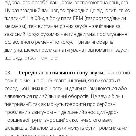
відірваного ослаблі ланцюгом, заспокоювача ланцюга.
Ну раз згаданий ланцюг, то природно це відноситься до
“класики”. На 08-х, з боку паса ГРМ (газорозподільний
механізм), теж вистачає різних звуків – зачіпання за
захисний кожух рухомих частин двигуна, постукування
ослабленого ременя по кожусі при зміні обертів
двигуна, шелест ролика-натягувача і різноманітні звуки,
що видаються помпою.
–
Середнього і низького тону звуки
з частотою
помітно меншою, ніж клапанні звуки, які виходять із
середньої і нижньої частини двигуна і змінюються або
з’являються при збільшенні оборотів. Це звуки більш
“неприємні”, так як можуть говорити про серйозні
проблеми з двигуном – підвищений знос циліндро-
поршневої групи, знос шийок колінчастого валу і
вкладишів. Загалом ці звуки можуть бути провісниками
капітального ремонту двигуна.