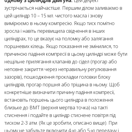
одному з циліндрів двигуна.
Цей дефект
зустрічається найчастіше. Першим ділом заливаємо в
цей циліндр 10 – 15 мл. чистого масла і знову
вимірюємо в ньому компресію. Якщо тиск помітно
зросла і навіть перевищила свідчення в інших
циліндрах, то це вказує на поломку або залягання
поршневих кілець. Якщо показання не змінилися, то
причиною падіння компресії в цьому циліндрі може бути
нещільне прилягання клапанів до сідел (прогар або
неповне закриття через неправильну регулювання
зазорів), пошкодження прокладки головки блоку
циліндрів, прогар поршня або тріщина в ньому. Щоб
конкретніше визначити причину падіння компресії,
встановіть поршень цього циліндра в положення
близьке до ВМТ (верхня мертва точка) на такті
стиснення і подайте в циліндр стиснене повітря під
тиском 2-3 атм. (Як це зробити, описано вище). При
цьому не забудьте включити 4-ю або 5-ю передачу і