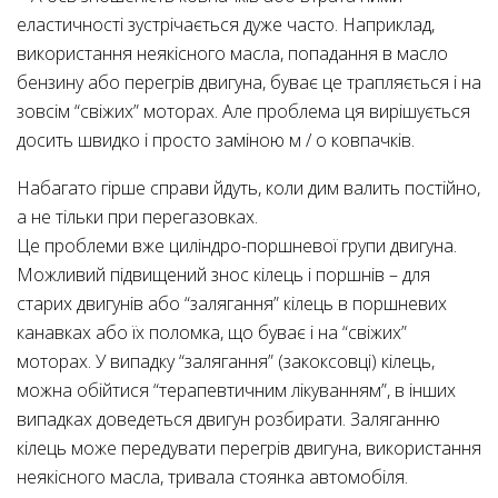
еластичності зустрічається дуже часто. Наприклад,
використання неякісного масла, попадання в масло
бензину або перегрів двигуна, буває це трапляється і на
зовсім “свіжих” моторах. Але проблема ця вирішується
досить швидко і просто заміною м / о ковпачків.
Набагато гірше справи йдуть, коли дим валить постійно,
а не тільки при перегазовках.
Це проблеми вже циліндро-поршневої групи двигуна.
Можливий підвищений знос кілець і поршнів – для
старих двигунів або “залягання” кілець в поршневих
канавках або їх поломка, що буває і на “свіжих”
моторах. У випадку “залягання” (закоксовці) кілець,
можна обійтися “терапевтичним лікуванням”, в інших
випадках доведеться двигун розбирати. Заляганню
кілець може передувати перегрів двигуна, використання
неякісного масла, тривала стоянка автомобіля.