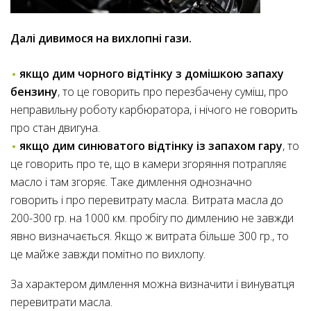
Далі дивимося на вихлопні гази.
якщо дим чорного відтінку з домішкою запаху
бензину
, то це говорить про перезбачену суміш, про
неправильну роботу карбюратора, і нічого не говорить
про стан двигуна.
якщо дим синюватого відтінку із запахом гару
, то
це говорить про те, що в камери згоряння потрапляє
масло і там згоряє. Таке димлення однозначно
говорить і про перевитрату масла. Витрата масла до
200-300 гр. на 1000 км. пробігу по димлению не завжди
явно визначається. Якщо ж витрата більше 300 гр., то
це майже завжди помітно по вихлопу.
За характером димлення можна визначити і винуватця
перевитрати масла.