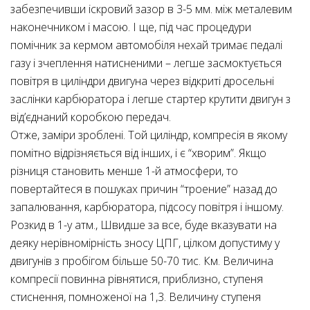
забезпечивши іскровий зазор в 3-5 мм. між металевим
наконечником і масою. І ще, під час процедури
помічник за кермом автомобіля нехай тримає педалі
газу і зчеплення натисненими – легше засмоктується
повітря в циліндри двигуна через відкриті дросельні
заслінки карбюратора і легше стартер крутити двигун з
від’єднаний коробкою передач.
Отже, заміри зроблені. Той циліндр, компресія в якому
помітно відрізняється від інших, і є “хворим”. Якщо
різниця становить менше 1-й атмосфери, то
повертайтеся в пошуках причин “троение” назад до
запалювання, карбюратора, підсосу повітря і іншому.
Розкид в 1-у атм., Швидше за все, буде вказувати на
деяку нерівномірність зносу ЦПГ, цілком допустиму у
двигунів з пробігом більше 50-70 тис. Км. Величина
компресії повинна рівнятися, приблизно, ступеня
стиснення, помноженої на 1,3. Величину ступеня