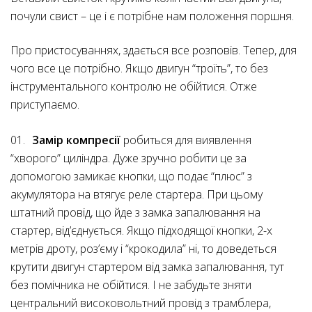
почули свист – це і є потрібне нам положення поршня.
Про пристосуваннях, здається все розповів. Тепер, для
чого все це потрібно. Якщо двигун “троїть”, то без
інструментального контролю не обійтися. Отже
приступаємо.
Замір компресії
робиться для виявлення
“хворого” циліндра. Дуже зручно робити це за
допомогою замикає кнопки, що подає “плюс” з
акумулятора на втягує реле стартера. При цьому
штатний провід, що йде з замка запалювання на
стартер, від’єднується. Якщо підходящої кнопки, 2-х
метрів дроту, роз’єму і “крокодила” ні, то доведеться
крутити двигун стартером від замка запалювання, тут
без помічника не обійтися. І не забудьте зняти
центральний високовольтний провід з трамблера,