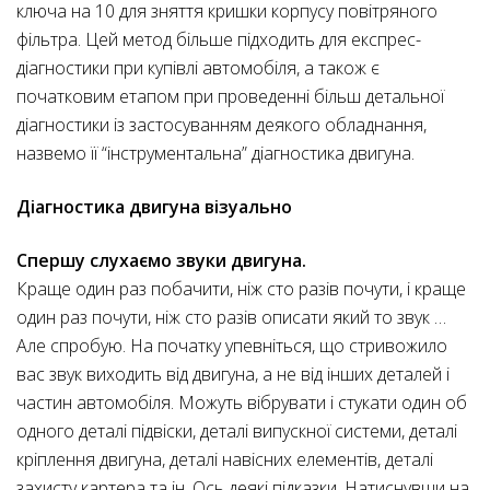
ключа на 10 для зняття кришки корпусу повітряного
фільтра. Цей метод більше підходить для експрес-
діагностики при купівлі автомобіля, а також є
початковим етапом при проведенні більш детальної
діагностики із застосуванням деякого обладнання,
назвемо її “інструментальна” діагностика двигуна.
Діагностика двигуна візуально
Спершу слухаємо звуки двигуна.
Краще один раз побачити, ніж сто разів почути, і краще
один раз почути, ніж сто разів описати який то звук …
Але спробую. На початку упевніться, що стривожило
вас звук виходить від двигуна, а не від інших деталей і
частин автомобіля. Можуть вібрувати і стукати один об
одного деталі підвіски, деталі випускної системи, деталі
кріплення двигуна, деталі навісних елементів, деталі
захисту картера та ін. Ось деякі підказки. Натиснувши на