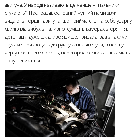
двигуна. У народі називають це явище – “пальчики
стукають”. Насправді, основний чутний нами звук
видають поршні двигуна, що приймають на себе ударну
хвилю від вибухів паливної суміші в камерах згоряння.
Детонація дуже шкідливе явище, тривала їзда з такими
звуками призводить до руйнування двигуна, в першу
чергу поршневих кілець, перегородок між канавками на
порушених і т. д.