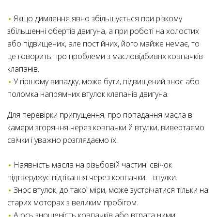
Якщо димлення явно збільшується при різкому
збільшенні обертів двигуна, а при роботі на холостих
або підвищених, але постійних, його майже немає, то
це говорить про проблеми з масловідбивнх ковпачків
клапанів.
У гіршому випадку, може бути, підвищений знос або
поломка напрямних втулок клапанів двигуна.
Для перевірки припущення, про попадання масла в
камери згоряння через ковпачки й втулки, вивертаємо
свічки і уважно розглядаємо їх.
Наявність масла на різьбовій частині свічок
підтверджує підтікання через ковпачки – втулки.
Знос втулок, до такої міри, може зустрічатися тільки на
старих моторах з великим пробігом.
А ось зношеність ковпачків або втрата ними