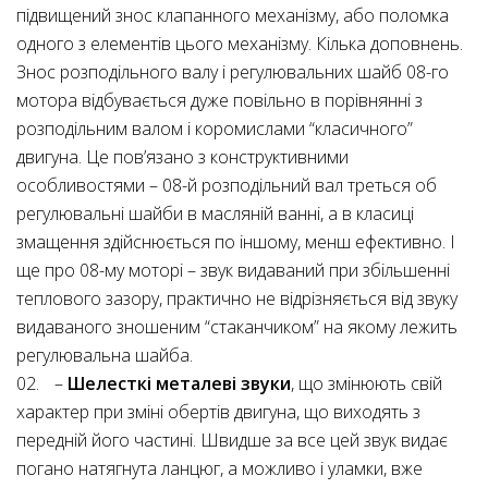
підвищений знос клапанного механізму, або поломка
одного з елементів цього механізму. Кілька доповнень.
Знос розподільного валу і регулювальних шайб 08-го
мотора відбувається дуже повільно в порівнянні з
розподільним валом і коромислами “класичного”
двигуна. Це пов’язано з конструктивними
особливостями – 08-й розподільний вал треться об
регулювальні шайби в масляній ванні, а в класиці
змащення здійснюється по іншому, менш ефективно. І
ще про 08-му моторі – звук видаваний при збільшенні
теплового зазору, практично не відрізняється від звуку
видаваного зношеним “стаканчиком” на якому лежить
регулювальна шайба.
–
Шелесткі металеві звуки
, що змінюють свій
характер при зміні обертів двигуна, що виходять з
передній його частині. Швидше за все цей звук видає
погано натягнута ланцюг, а можливо і уламки, вже