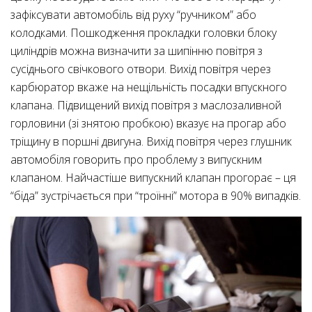
зафіксувати автомобіль від руху “ручником” або
колодками. Пошкодження прокладки головки блоку
циліндрів можна визначити за шипінню повітря з
сусіднього свічкового отвори. Вихід повітря через
карбюратор вкаже на нещільність посадки впускного
клапана. Підвищений вихід повітря з маслозаливной
горловини (зі знятою пробкою) вказує на прогар або
тріщину в поршні двигуна. Вихід повітря через глушник
автомобіля говорить про проблему з випускним
клапаном. Найчастіше випускний клапан прогорає – ця
“біда” зустрічається при “троїнні” мотора в 90% випадків.