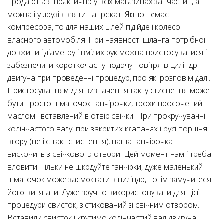
продаються практично у всіх магазинах запчастин, а
можна і у друзів взяти напрокат. Якщо немає
компресора, то для наших цілей підійде і колесо
власного автомобіля. При наявності шланга потрібної
довжини і діаметру і вмілих рук можна пристосуватися і
забезпечити короткочасну подачу повітря в циліндр
двигуна при проведенні процедур, про які розповім далі.
Пристосуванням для визначення такту стиснення може
бути просто шматочок ганчірочки, трохи просочений
маслом і вставлений в отвір свічки. При прокручуванні
колінчастого валу, при закритих клапанах і русі поршня
вгору (це і є такт стиснення), наша ганчірочка
вискочить з свічкового отвори. Цей момент нам і треба
вловити. Тільки не шкодуйте ганчірки, дуже маленький
шматочок може засмоктати в циліндр, потім замучитеся
його витягати. Дуже зручно використовувати для цієї
процедури свисток, зістикований зі свічним отвором.
Вставили свисток і крутимо колінчастий вал двигуна,