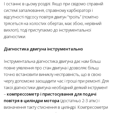
І останнє в цьому розділі. Якщо при свідомо справній
системі запалювання, справному карбюраторі і
відсутності підсосу повітря двигун “троїть” (помітно
трясеться на холостих обертах, має збою, нерівний
вихлоп), тоді приступаємо до інструментальної
діагностики.
Діагностика двигуна інструментально
Інструментальна діагностика двигуна дає нам більш
повне уявлення про стан двигуна і дозволяє більш
точно встановити виниклу несправність, що в свою
чергу допоможе заощадити час і гроші при ремонті. Для
такої діагностики двигуна необхідний деякий інструмент
–
компрессометр і пристосування для подачі
повітря в циліндри мотора
(достатньо 2-3 атм.) і
визначення такту стиснення в циліндрі. Компресометри