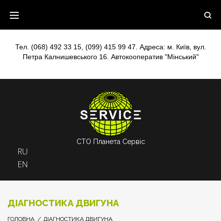
Skip
to
content
Тел.
(068) 492 33 15
,
(099) 415 99 47
. Адреса: м. Київ, вул.
Петра Калнишевського 16. Автокооператив "Мінський"
СТО Планета Сервіс
RU
EN
ДІАГНОСТИКА ДВИГУНА
ГОЛОВНА
/
ДІАГНОСТИКА ДВИГУНА