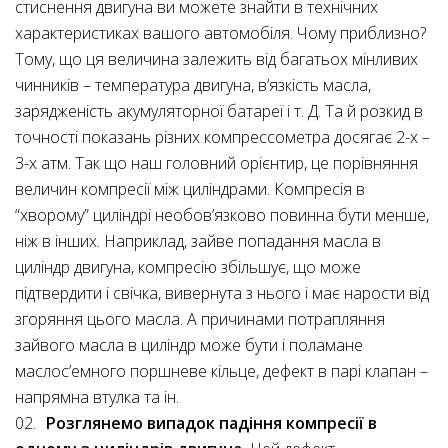
стиснення двигуна ви можете знайти в технічних
характеристиках вашого автомобіля. Чому приблизно?
Тому, що ця величина залежить від багатьох мінливих
чинників – температура двигуна, в’язкість масла,
зарядженість акумуляторної батареї і т. Д. Та й розкид в
точності показань різних компрессометра досягає 2-х –
3-х атм. Так що наш головний орієнтир, це порівняння
величин компресії між циліндрами. Компресія в
“хворому” циліндрі необов’язково повинна бути менше,
ніж в інших. Наприклад, зайве попадання масла в
циліндр двигуна, компресію збільшує, що може
підтвердити і свічка, вивернута з нього і має нарости від
згоряння цього масла. А причинами потрапляння
зайвого масла в циліндр може бути і поламане
маслос’емного поршневе кільце, дефект в парі клапан –
напрямна втулка та ін.
Розглянемо випадок падіння компресії в