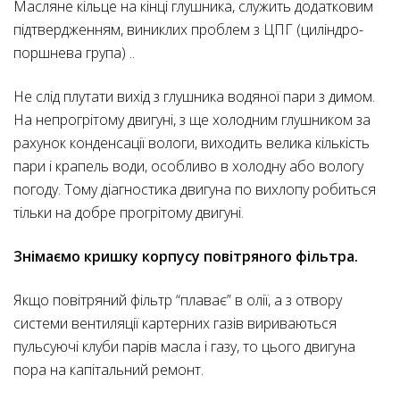
Масляне кільце на кінці глушника, служить додатковим
підтвердженням, виниклих проблем з ЦПГ (циліндро-
поршнева група) ..
Не слід плутати вихід з глушника водяної пари з димом.
На непрогрітому двигуні, з ще холодним глушником за
рахунок конденсації вологи, виходить велика кількість
пари і крапель води, особливо в холодну або вологу
погоду. Тому діагностика двигуна по вихлопу робиться
тільки на добре прогрітому двигуні.
Знімаємо кришку корпусу повітряного фільтра.
Якщо повітряний фільтр “плаває” в олії, а з отвору
системи вентиляції картерних газів вириваються
пульсуючі клуби парів масла і газу, то цього двигуна
пора на капітальний ремонт.