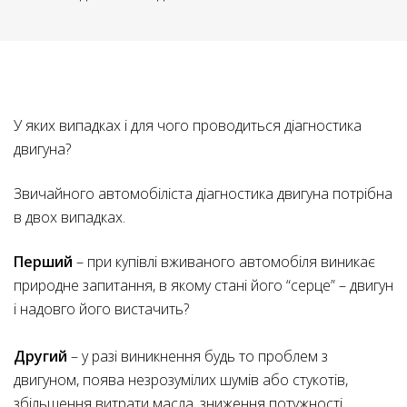
ДІАГНОСТИКА
У яких випадках і для чого проводиться діагностика
двигуна?
ДВИГУНА
Звичайного автомобіліста діагностика двигуна потрібна
в двох випадках.
Перший
– при купівлі вживаного автомобіля виникає
природне запитання, в якому стані його “серце” – двигун
і надовго його вистачить?
Другий
– у разі виникнення будь то проблем з
двигуном, поява незрозумілих шумів або стукотів,
збільшення витрати масла, зниження потужності,