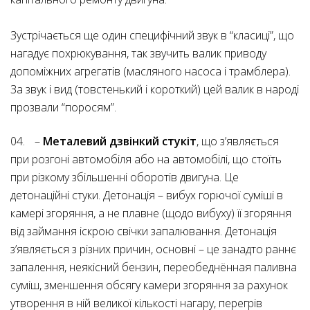
Зустрічається ще один специфічний звук в “класиці”, що
нагадує похрюкування, так звучить валик приводу
допоміжних агрегатів (масляного насоса і трамблера).
За звук і вид (товстенький і короткий) цей валик в народі
прозвали “поросям”.
–
Металевий дзвінкий стукіт
, що з’являється
при розгоні автомобіля або на автомобілі, що стоїть
при різкому збільшенні оборотів двигуна. Це
детонаційні стуки. Детонація – вибух горючої суміші в
камері згоряння, а не плавне (щодо вибуху) її згоряння
від займання іскрою свічки запалювання. Детонація
з’являється з різних причин, основні – це занадто раннє
запалення, неякісний бензин, переобеднённая паливна
суміш, зменшення обсягу камери згоряння за рахунок
утворення в ній великої кількості нагару, перегрів