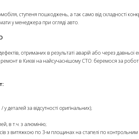
мобіля, ступеня пошкоджень, а так само від складності конк
мати у менеджера при огляді авто.
О
 дефектів, отриманих в результаті аварій або через давньої 
ремонт в Києві на найсучаснішому СТО: беремося за роботи 
т:
 / у деталей за відсутності оригінальних);
й, в т.ч. з алюмінію;
осів з витяжкою по 3-м площинах на стапелі по контрольним