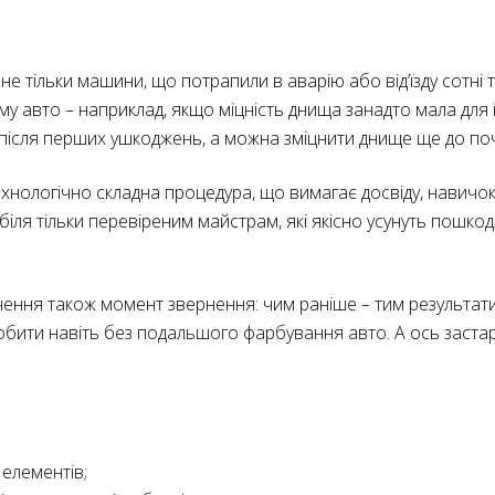
 тільки машини, що потрапили в аварію або від’їзду сотні т
 авто – наприклад, якщо міцність днища занадто мала для ї
 після перших ушкоджень, а можна зміцнити днище ще до поча
ехнологічно складна процедура, що вимагає досвіду, навичок
ля тільки перевіреним майстрам, які якісно усунуть пошкодже
чення також момент звернення: чим раніше – тим результати
обити навіть без подальшого фарбування авто. А ось застар
елементів;