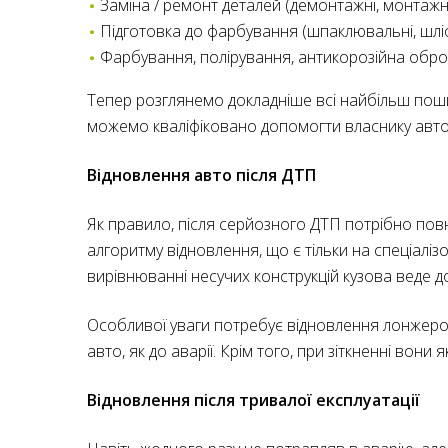
Заміна / ремонт деталей (демонтажні, монтажн
Підготовка до фарбування (шпаклювальні, шліф
Фарбування, полірування, антикорозійна обро
Тепер розглянемо докладніше всі найбільш пошире
можемо кваліфіковано допомогти власнику авт
Відновлення авто після ДТП
Як правило, після серйозного ДТП потрібно повн
алгоритму відновлення, що є тільки на спеціалі
вирівнюванні несучих конструкцій кузова веде д
Особливої ​​уваги потребує відновлення лонжер
авто, як до аварії. Крім того, при зіткненні вони
Відновлення після тривалої експлуатації