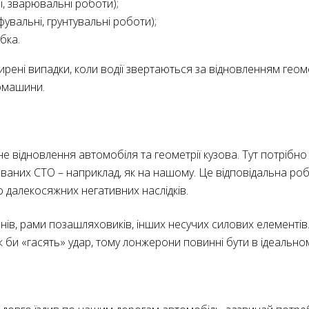
і, зварювальні роботи);
увальні, грунтувальні роботи);
бка.
ні випадки, коли водії звертаються за відновленням геометрі
омашини.
е відновлення автомобіля та геометрії кузова. Тут потрібн
зованих СТО – наприклад, як на нашому. Це відповідальна ро
о далекосяжних негативних наслідків.
онів, рами позашляховиків, інших несучих силових елементі
 як би «гасять» удар, тому лонжерони повинні бути в ідеальном