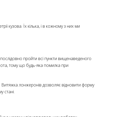
ї кузова. Їх кілька, і в кожному з них ми
о послідовно пройти всі пункти вищенаведеного
бота, тому що будь-яка помилка при
в. Витяжка лонжеронів дозволяє відновити форму
у стані.