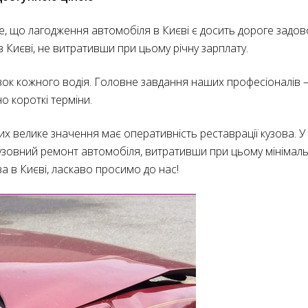
е, що лагодження автомобіля в Києві є досить дороге задов
Києві, не витративши при цьому річну зарплату.
зок кожного водія. Головне завдання наших професіоналів 
о короткі терміни.
ких велике значення має оперативність реставрації кузова. 
 кузовний ремонт автомобіля, витративши при цьому мінімаль
а в Києві, ласкаво просимо до нас!