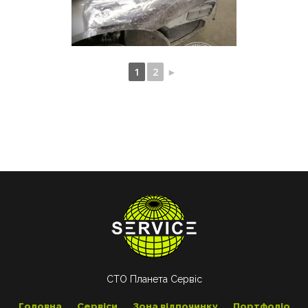
1
2
►
СТО Планета Сервіс
Головна
Сервіси
Зона відпочинку
Портфоліо