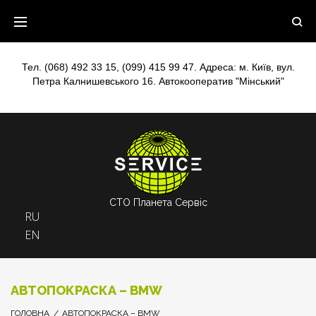
Skip
to
content
Тел.
(068) 492 33 15
,
(099) 415 99 47
. Адреса: м. Київ, вул.
Петра Калнишевського 16. Автокооператив "Мінський"
СТО Планета Сервіс
RU
EN
АВТОПОКРАСКА – BMW
ГОЛОВНА
/
АВТОПОКРАСКА – BMW