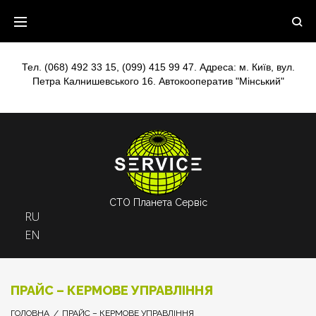
Skip
to
content
Тел.
(068) 492 33 15
,
(099) 415 99 47
. Адреса: м. Київ, вул.
Петра Калнишевського 16. Автокооператив "Мінський"
СТО Планета Сервіс
RU
EN
ПРАЙС – КЕРМОВЕ УПРАВЛІННЯ
ГОЛОВНА
/
ПРАЙС – КЕРМОВЕ УПРАВЛІННЯ