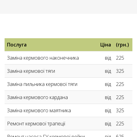
ПРАЙС
Послуга
Ціна
(грн.)
-
Заміна кермового наконечника
від
225
КЕРМОВЕ
Заміна кермової тяги
від
325
УПРАВЛІННЯ
Заміна пильника кермової тяги
від
225
Заміна кермового кардана
від
225
Заміна кермового маятника
від
325
Ремонт кермової трапеції
від
225
Ремонт насоса ГУ кермової рейки
від
625