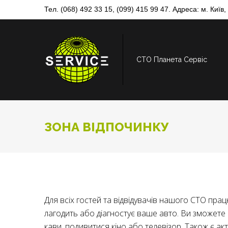
Skip
Тел.
(068) 492 33 15
,
(099) 415 99 47
. Адреса: м. Київ
to
content
СТО Планета Сервіс
ЗОНА ВІДПОЧИНКУ
ЗОНА
Для всіх гостей та відвідувачів нашого СТО пра
лагодить або діагностує ваше авто. Ви зможете с
кави, подивитися кіно або телевізор. Також є акт