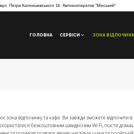
, вул. Петра Калнишевського 16. Автокооператив "Мінський"
ГОЛОВНА
СЕРВІСИ
ЗОНА ВІДПОЧИН
цює зона відпочинку та кафе. Ви завжди зможете відпочити 
користатися безкоштовним швидкісним Wi-Fi, поїсти домашньо
ивні та розумові розваги, великі настільні шахи та російській