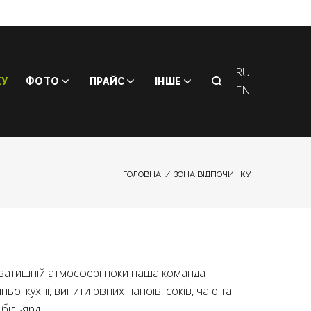
RU
КУ
ФОТО
ПРАЙС
ІНШЕ
EN
ГОЛОВНА
/
ЗОНА ВІДПОЧИНКУ
в затишній атмосфері поки наша команда
ї кухні, випити різних напоїв, соків, чаю та
 більярд.